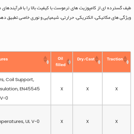
ویژگی های مکانیکی، الکتریکی، حرارتی، شیمیایی و نوری خاصی تطبیق دهن
Oil
ures
Dry/Cast
Traction
filled
s, Coil Support,
isulation, EN45545
X
X
X
 V-0
peratures, UL V-0
X
X
X