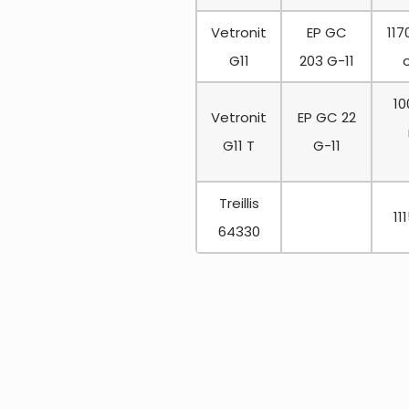
Vetronit
EP GC
11
G11
203 G-11
10
Vetronit
EP GC 22
G11 T
G-11
Treillis
11
64330