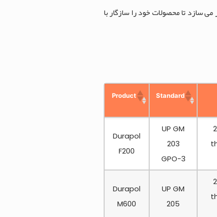
ید (فرآیند فشار بالا، فرآیند SMC و غیره) مشتریان هدف را قادر می سازد تا محصولات خود را سازگار با
Product
Standard
UP GM
Durapol
203
t
F200
GPO-3
Durapol
UP GM
t
M600
205