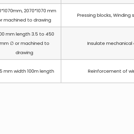
70*1070mm, 2070*1070 mm
Pressing blocks, Winding
or machined to drawing
00 mm length 3.5 to 450
mm ∅ or machined to
Insulate mechanical
drawing
15 mm width 100m length
Reinforcement of wi