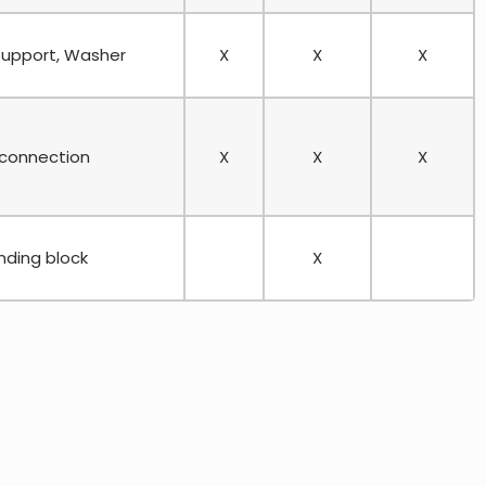
 support, Washer
X
X
X
 connection
X
X
X
nding block
X