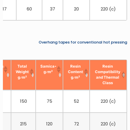
117
60
37
20
220 (c)
Overhang tapes for conventional hot pressing
ss
Total
Samica®
Resin
Resin
Weight
g/m²
Content
Compatibility
g/m²
g/m²
and Thermal
Class
150
75
52
220 (c)
215
120
72
220 (c)