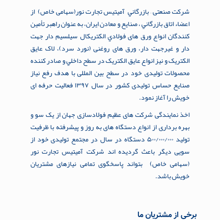
شرکت صنعتی – بازرگاني آميتيس تجارت نور(سهامی خاص) از
اعضاء اتاق بازرگاني ، صنايع و معادن ايران، به عنوان راهبر تأمین
کنندگان انواع ورق های فولادي الکتريکال سيلسيم دار جهت
دار و غیرجهت دار، ورق های روغنی (نورد سرد)، لاک عايق
الکتريک و نیز انواع عایق الکتریک در سطح داخلي و صادر کننده
محصولات تولیدی خود در سطح بین المللی با هدف رفع نیاز
صنایع حساس تولیدی کشور در سال ۱۳۹۷ فعالیت حرفه ای
خویش را آغاز نمود.
اخذ نمایندگی شرکت های عظیم فولادسازی جهان از یک سو و
بهره برداری از انواع دستگاه های به روز و پیشرفته با ظرفیت
تولید ۵۰۰/۰۰۰/۰۰۰ دستگاه در سال در مجتمع تولیدی خود از
سویی دیگر باعث گردیده اند شرکت آمیتیس تجارت نور
(سهامی خاص) بتواند پاسخگوی تمامی نیازهای مشتریان
خویش باشد.
برخی از مشتریان ما