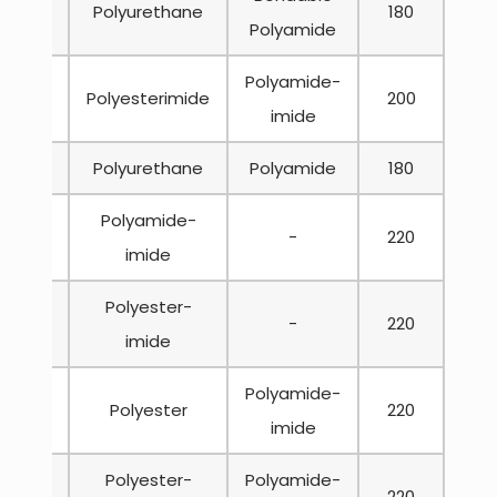
670
Polyurethane
180
Polyamide
Polyamide-
/19670
Polyesterimide
200
imide
600
Polyurethane
Polyamide
180
Polyamide-
-
220
imide
Polyester-
-
220
imide
Polyamide-
902
Polyester
220
imide
Polyester-
Polyamide-
902
220