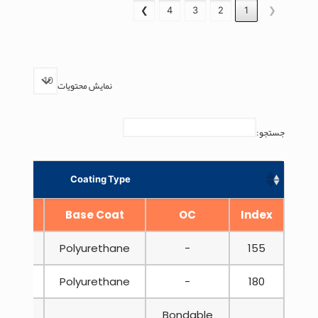
❯
4
3
2
1
❮
نمایش محتویات
جستجو:
Coating Type
SG
Base Coat
OC
Index
Polyurethane
-
155
Polyurethane
-
180
Bondable