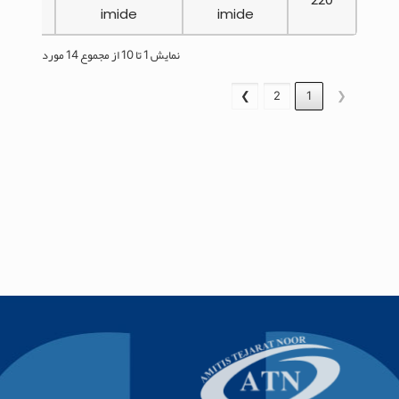
imide
imide
نمایش 1 تا 10 از مجموع 14 مورد
❯
2
1
❮