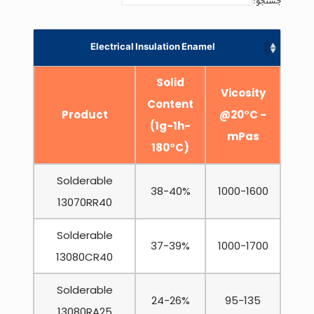
جستجو:
Electrical Insulation Enamel
Solid
Vicosity
Content
Product
@20°C -
(1g-1h-
mPas
180°C)
Solderable
38-40%
1000-1600
13070RR40
Solderable
37-39%
1000-1700
13080CR40
Solderable
24-26%
95-135
13080RA25